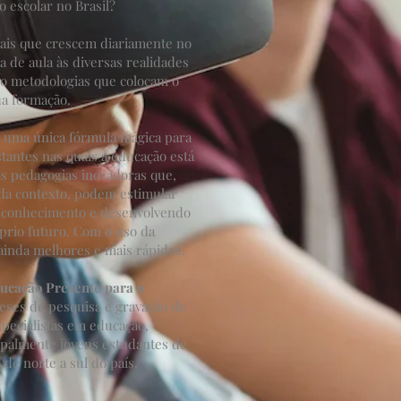
o escolar no Brasil?
nais que crescem diariamente no
la de aula às diversas realidades
do metodologias que colocam o
ua formação.
e uma única fórmula mágica para
stantes nas quais a educação está
as pedagogias inovadoras que,
da contexto, podem estimular
o conhecimento e desenvolvendo
óprio futuro. Com o uso da
 ainda melhores e mais rápidos.
ucação Presente para o
es de pesquisa e gravação de
pecialistas em educação,
ipalmente jovens estudantes de
 de norte a sul do país.