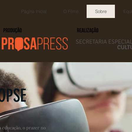
Página Inicial
O Filme
Sobre
Equ
OPSE
 educação, o prazer no