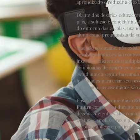
aprendizado e reduzir a evasã
Diante dos desafios educacio
país, a solução é conectar a sa
do entorno das escolas, usan
aluno como protagonista da s
Mas não se engane: não exist
resolver condições tão contra
inserida. Existem sim múltipl
combinadas de acordo com ca
estudantes a seguir buscand
habilidades para criar seu pr
tecnologia, os resultados são
É isso que o Documentário
Ed
Futuro
comprovou durante mes
dezenas de entrevistas com es
gestores, professores e princ
escolas públicas e particulares